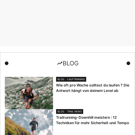
BLOG
BLOG
LAUFTRAINING
Wie oft pro Woche solltest du laufen ? Die
Antwort hängt von deinem Level ab
BLOG
TRAIL NEWS
Trailrunning-Downhill meistern : 12
Techniken für mehr Sicherheit und Tempo