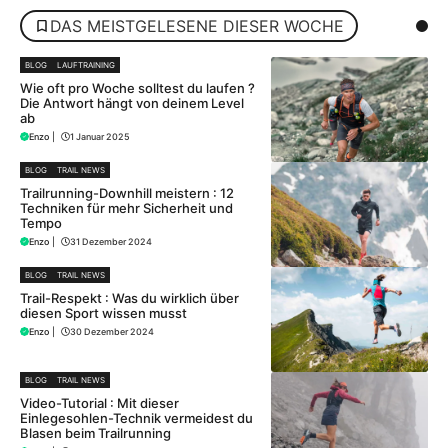
DAS MEISTGELESENE DIESER WOCHE
BLOG
LAUFTRAINING
Wie oft pro Woche solltest du laufen ?
Die Antwort hängt von deinem Level
ab
Enzo
|
1 Januar 2025
BLOG
TRAIL NEWS
Trailrunning-Downhill meistern : 12
Techniken für mehr Sicherheit und
Tempo
Enzo
|
31 Dezember 2024
BLOG
TRAIL NEWS
Trail-Respekt : Was du wirklich über
diesen Sport wissen musst
Enzo
|
30 Dezember 2024
BLOG
TRAIL NEWS
Video-Tutorial : Mit dieser
Einlegesohlen-Technik vermeidest du
Blasen beim Trailrunning